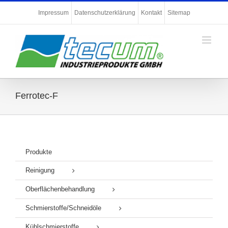
Zum
Impressum
Datenschutzerklärung
Kontakt
Sitemap
Inhalt
springen
Ferrotec-F
Produkte
Reinigung
Oberflächenbehandlung
Schmierstoffe/Schneidöle
Kühlschmierstoffe