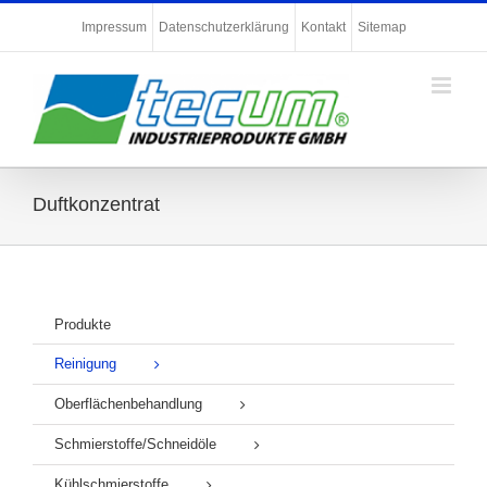
Zum
Impressum
Datenschutzerklärung
Kontakt
Sitemap
Inhalt
springen
Duftkonzentrat
Produkte
Reinigung
Oberflächenbehandlung
Schmierstoffe/Schneidöle
Kühlschmierstoffe