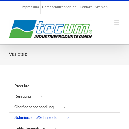
Zum
Impressum
Datenschutzerklärung
Kontakt
Sitemap
Inhalt
springen
Variotec
Produkte
Reinigung
Oberflächenbehandlung
Schmierstoffe/Schneidöle
Kühlschmierstoffe