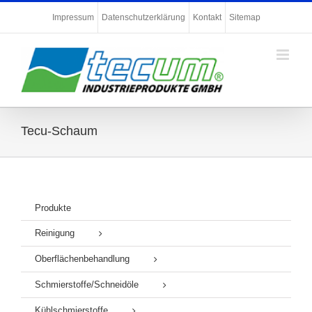
Zum
Impressum
Datenschutzerklärung
Kontakt
Sitemap
Inhalt
springen
Tecu-Schaum
Produkte
Reinigung
Oberflächenbehandlung
Schmierstoffe/Schneidöle
Kühlschmierstoffe