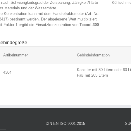
e nach Schwierigkeitsgrad der Zerspanung, Zähigkeit/Härte
Kühlschmie
es Materials und der Wasserhärte.
ie Konzentration kann mit dem Handrefraktometer (Art.-Nr.:
3417) bestimmt werden. Der abgelesene Wert multipliziert
it Faktor 1 ergibt die Einsatzkonzentration von
Tecool-300
.
ebindegröße
Artikelnummer
Gebindeinformation
Kanister mit 30 Litern oder 60 Li
4304
Faß mit 205 Litern
DIN EN ISO 9001:2015
SU