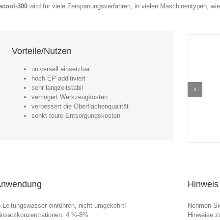
ecool-300
wird für viele Zerspanungsverfahren, in vielen Maschinentypen, wi
Vorteile/Nutzen
universell einsetzbar
hoch EP-additiviert
sehr langzeitstabil
verringert Werkzeugkosten
verbessert die Oberflächenqualität
senkt teure Entsorgungskosten
Anwendung
Hinweis
n Leitungswasser einrühren, nicht umgekehrt!
Nehmen Sie
insatzkonzentrationen: 4 %-8%
Hinweise zu