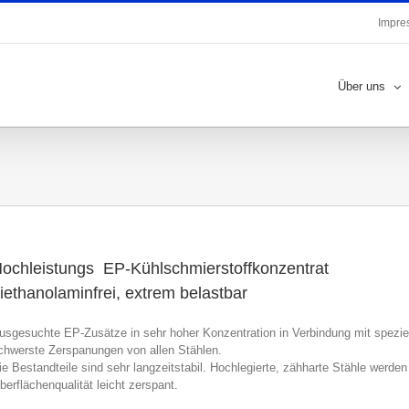
Impre
Über uns
ochleistungs EP-Kühlschmierstoffkonzentrat
iethanolaminfrei, extrem belastbar
usgesuchte EP-Zusätze in sehr hoher Konzentration in Verbindung mit spezie
chwerste Zerspanungen von allen Stählen.
ie Bestandteile sind sehr langzeitstabil. Hochlegierte, zähharte Stähle werd
berflächenqualität leicht zerspant.