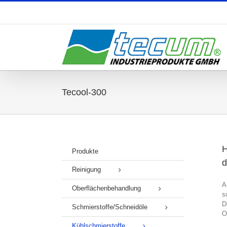
Zum
Inhalt
springen
Tecool-300
H
Produkte
d
Reinigung
A
Oberflächenbehandlung
s
D
Schmierstoffe/Schneidöle
O
Kühlschmierstoffe