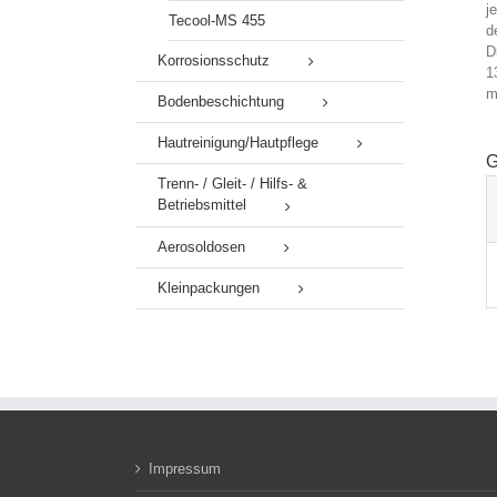
j
Tecool-MS 455
d
D
Korrosionsschutz
1
m
Bodenbeschichtung
Hautreinigung/Hautpflege
G
Trenn- / Gleit- / Hilfs- &
Betriebsmittel
Aerosoldosen
Kleinpackungen
Impressum