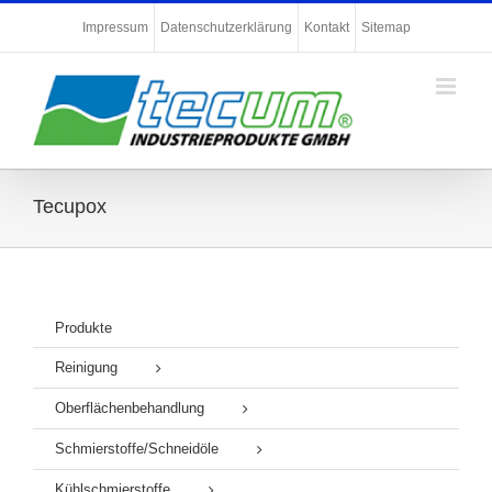
Zum
Impressum
Datenschutzerklärung
Kontakt
Sitemap
Inhalt
springen
Tecupox
Produkte
Reinigung
Oberflächenbehandlung
Schmierstoffe/Schneidöle
Kühlschmierstoffe