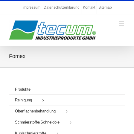
Zum
Impressum
Datenschutzerklärung
Kontakt
Sitemap
Inhalt
springen
Fomex
Produkte
Reinigung
Oberflächenbehandlung
Schmierstoffe/Schneidöle
Kühlschmierstoffe