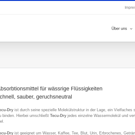
Impre
Über uns
bsorbtionsmittel für wässrige Flüssigkeiten
chnell, sauber, geruchsneutral
ecu-Dry
ist durch seine spezielle Molekülstruktur in der Lage, ein Vielfache
u binden. Hierbei umschließt
Tecu-Dry
jedes einzelne Wassermolekül und verw
el.
ecu-Dry
ist geeignet um Wasser, Kaffee, Tee, Blut, Urin, Erbrochenes, Getr