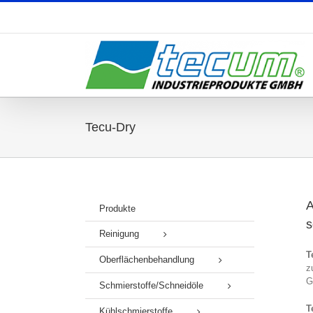
Zum
Inhalt
springen
Tecu-Dry
A
Produkte
s
Reinigung
T
Oberflächenbehandlung
z
G
Schmierstoffe/Schneidöle
T
Kühlschmierstoffe