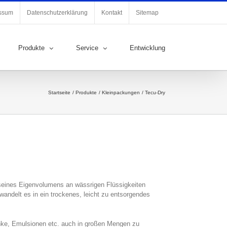
ssum
Datenschutzerklärung
Kontakt
Sitemap
Produkte
Service
Entwicklung
Startseite
Produkte
Kleinpackungen
Tecu-Dry
s seines Eigenvolumens an wässrigen Flüssigkeiten
andelt es in ein trockenes, leicht zu entsorgendes
änke, Emulsionen etc. auch in großen Mengen zu