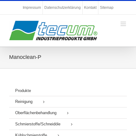
Zum
Impressum
Datenschutzerklärung
Kontakt
Sitemap
Inhalt
springen
Manoclean-P
Produkte
Reinigung
Oberflächenbehandlung
Schmierstoffe/Schneidöle
Kühlschmierstoffe