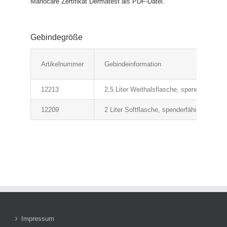
Manocare Zertifikat Dermatest als PDF-Datei.
Gebindegröße
Artikelnummer
Gebindeinformation
12213
2,5 Liter Weithalsflasche, spenderfähig
12209
2 Liter Softflasche, spenderfähig
Impressum